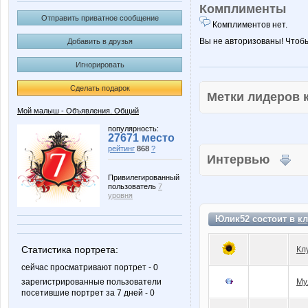
Комплименты
Отправить приватное сообщение
Комплиментов нет.
Вы не авторизованы! Чтоб
Добавить в друзья
Игнорировать
Сделать подарок
Метки лидеров
Мой малыш - Объявления. Общий
популярность:
27671 место
рейтинг
868
?
Интервью
Привилегированный
пользователь
7
уровня
Юлик52 состоит в
кл
Статистика портрета:
Кл
сейчас просматривают портрет - 0
зарегистрированные пользователи
Му
посетившие портрет за 7 дней - 0